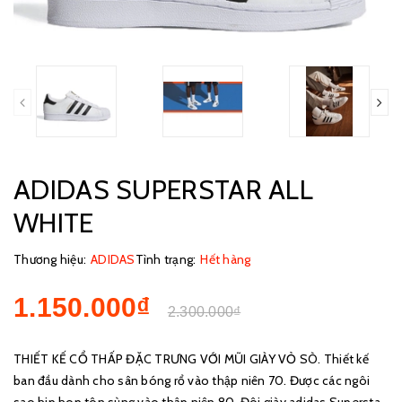
ADIDAS SUPERSTAR ALL
WHITE
Thương hiệu:
ADIDAS
Tình trạng:
Hết hàng
1.150.000₫
2.300.000₫
THIẾT KẾ CỔ THẤP ĐẶC TRƯNG VỚI MŨI GIÀY VỎ SÒ. Thiết kế
ban đầu dành cho sân bóng rổ vào thập niên 70. Được các ngôi
sao hip hop tôn sùng vào thập niên 80. Đôi giày adidas Superstar