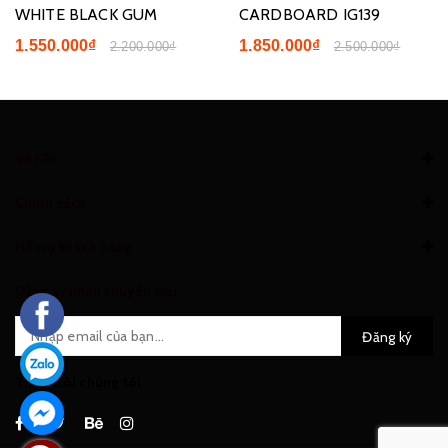
WHITE BLACK GUM
CARDBOARD IG139
1.550.000₫
1.850.000₫
2.200.000₫
2.500.000₫
Về FRI
Chính sách
Hỗ trợ khách hàng
Đăng ký nhận khuyến mại
Đăng ký
Theo dõi chúng tôi