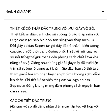
ĐÁNH GIÁ(APP)
THIẾT KẾ CỔ THẤP ĐẶC TRƯNG VỚI MŨI GIÀY VỎ SÒ.
Thiết kế ban đầu dành cho sân bóng rổ vào thập niên 70.
Được các ngôi sao hip hop tôn sùng vào thập niên 80.
Đôi giày adidas Superstar giờ đây đã trở thành biểu tượng
của các tín đồ thời trang đường phố. Thiết kế mũi giày vỏ
sò nổi tiếng thế giới mang đến phong cách chất lừ và khả
năng bảo vệ. Giống như những gì đôi giày này đã thể hiện
trên sân bóng rổ trong quá khứ. Giờ đây, bạn có thể tự tin
tham gia lễ hội âm nhạc hay dạo phố mà không sợ bị dẫm
lên chân. Chi tiết 3 Sọc viền răng cưa và logo adidas
Superstar đóng khung mang đậm phong cách nguyên bản
chính hiệu.
CÁC CHI TIẾT ĐẶC TRƯNG
Mũi giày vỏ sò dễ dàng nhận diện ngay lập tức kết hợp với