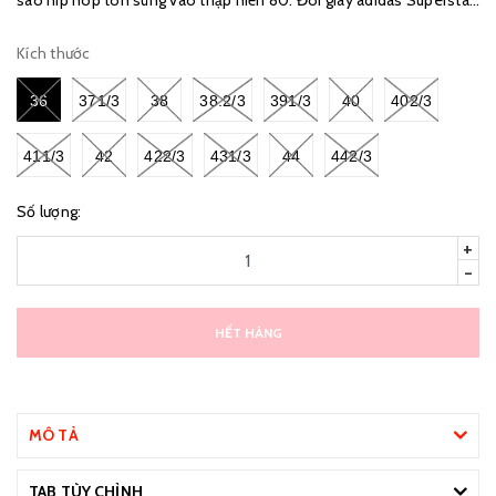
giờ đây đã trở thành biểu tượng của các tín đồ thời trang đường p...
Kích thước
36
371/3
38
38.2/3
391/3
40
402/3
411/3
42
422/3
431/3
44
442/3
Số lượng:
+
-
HẾT HÀNG
MÔ TẢ
TAB TÙY CHỈNH