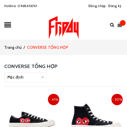
Hotline:
0968456761
Đăng nhập
Đăng ký
Trang chủ
/
CONVERSE TỔNG HỢP
CONVERSE TỔNG HỢP
- 41%
- 50%