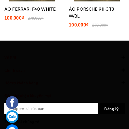
ÁO FERRARI F40 WHITE
ÁO PORSCHE 911 GT3
W/BL
100.000₫
279.000₫
100.000₫
279.000₫
Về FRI
Chính sách
Hỗ trợ khách hàng
Đăng ký nhận khuyến mại
Đăng ký
Theo dõi chúng tôi