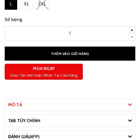
L
XL
2XL
Số lượng:
+
-
THÊM VÀO GIỎ HÀNG
MUA NGAY
Giao Tận Nơi Hoặc Nhận Tại Cửa Hàng
MÔ TẢ
TAB TÙY CHỈNH
ĐÁNH GIÁ(APP)