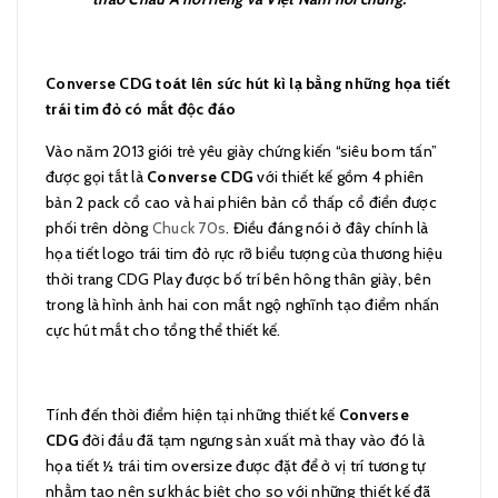
Converse CDG toát lên sức hút kì lạ bằng những họa tiết
trái tim đỏ có mắt độc đáo
Vào năm 2013 giới trẻ yêu giày chứng kiến “siêu bom tấn”
được gọi tắt là
Converse CDG
với thiết kế gồm 4 phiên
bản 2 pack cổ cao và hai phiên bản cổ thấp cổ điển được
phối trên dòng
Chuck 70s
. Điều đáng nói ở đây chính là
họa tiết logo trái tim đỏ rực rỡ biểu tượng của thương hiệu
thời trang CDG Play được bố trí bên hông thân giày, bên
trong là hình ảnh hai con mắt ngộ nghĩnh tạo điểm nhấn
cực hút mắt cho tổng thể thiết kế.
Tính đến thời điểm hiện tại những thiết kế
Converse
CDG
đời đầu đã tạm ngưng sản xuất mà thay vào đó là
họa tiết ½ trái tim oversize được đặt để ở vị trí tương tự
nhằm tạo nên sự khác biệt cho so với những thiết kế đã