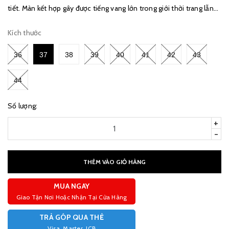
tiết. Màn kết hợp gây được tiếng vang lớn trong giới thời trang lẫn
sneaker thông qua bộ sưu tập C...
Kích thước
36
37
38
39
40
41
42
43
44
Số lượng:
+
-
THÊM VÀO GIỎ HÀNG
MUA NGAY
Giao Tận Nơi Hoặc Nhận Tại Cửa Hàng
TRẢ GÓP QUA THẺ
Visa, Master, JCB