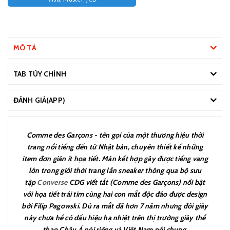
MÔ TẢ
TAB TÙY CHỈNH
ĐÁNH GIÁ(APP)
Comme des Garçons - tên gọi của một thương hiệu thời
trang nổi tiếng đến từ Nhật bản, chuyên thiết kế những
item đơn giản ít họa tiết. Màn kết hợp gây được tiếng vang
lớn trong giới thời trang lẫn sneaker thông qua bộ sưu
tập
Converse
CDG viết tắt (Comme des Garçons) nổi bật
với họa tiết trái tim cùng hai con mắt độc đáo được design
bởi Filip Pagowski. Dù ra mắt đã hơn 7 năm nhưng đôi giày
này chưa hề có dấu hiệu hạ nhiệt trên thị trường giày thể
thao Châu Á nói riêng và Việt Nam nói chung.