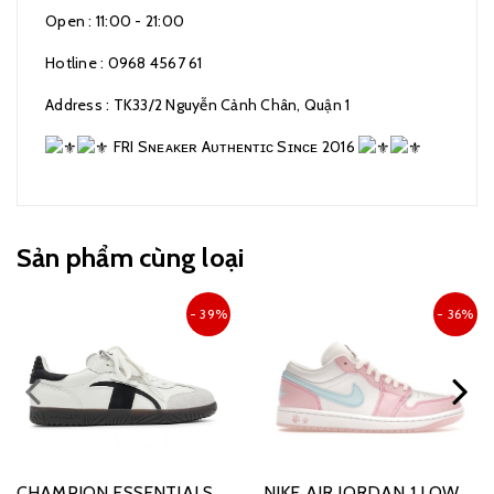
Open : 11:00 - 21:00
Hotline : 0968 4567 61
Address : TK33/2 Nguyễn Cảnh Chân, Quận 1
FRI Sɴᴇᴀᴋᴇʀ Aᴜᴛʜᴇɴᴛɪᴄ Sɪɴᴄᴇ 2016
Sản phẩm cùng loại
- 39%
- 36%
CHAMPION ESSENTIALS
NIKE AIR JORDAN 1 LOW