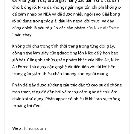
Để khẳng định đây là đôi giày hàng đầu dành cho các dân
chơi bóng rổ, Nike đã không ngần ngại tốn chi phí khổng lồ
để xâm nhập bà NBA và đã được nhiều ngôi sao Giải bóng
rổ sử dụng trong các giải đấu lẫn ngoài đời thực. Và đây
cũng chính là yếu tố giúp các sản phẩm của
Nike Air Force
1
bán chạy.
Không chỉ chú trong tính thời trang trong từng đôi giày,
công nghệ làm giày cũng được ông lớn Nike để ý hơn bao
giờ hết. Cũng như những sản phẩm khác của
Nike Air
, Nike
Air Force 1 sử dụng cộng nghệ Air tiên tiến với túi khí bên
trong giúp giảm thiểu chấn thương cho người mang
Phần đế giày được sử dụng cấu trúc đặc từ cao su để chống
trơn trượt, tăng độ đàn hồi và mang cảm giác dễ chịu êm
chân khi sử dụng. Phần upper có nhiều lỗ khí tạo sự thông
thoáng khi đeo.
_______________
Web :
frihcm.com