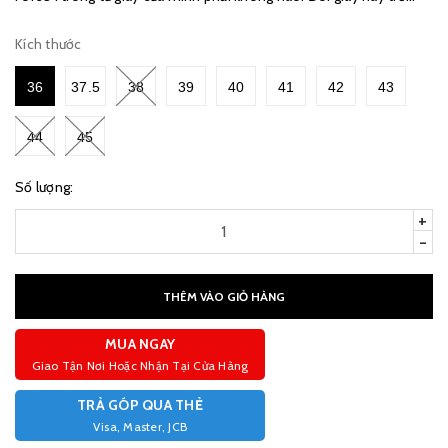
thành đặc trưng của thương hiệu Nike...
Kích thước
36
37.5
38
39
40
41
42
43
44
45
Số lượng:
+
-
THÊM VÀO GIỎ HÀNG
MUA NGAY
Giao Tận Nơi Hoặc Nhận Tại Cửa Hàng
TRẢ GÓP QUA THẺ
Visa, Master, JCB