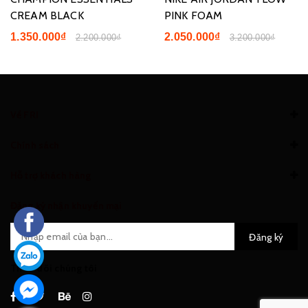
CREAM BLACK
PINK FOAM
1.350.000₫
2.050.000₫
2.200.000₫
3.200.000₫
Về FRI
Chính sách
Hỗ trợ khách hàng
Đăng ký nhận khuyến mại
Đăng ký
Theo dõi chúng tôi