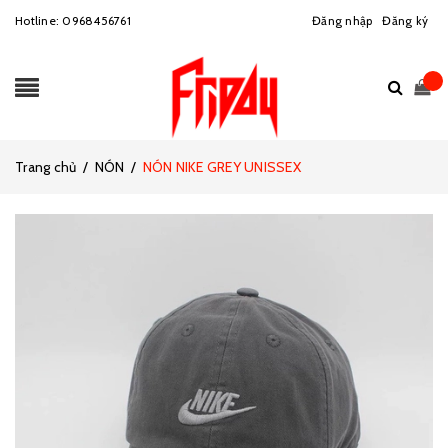
Hotline:
0968456761
Đăng nhập
Đăng ký
Trang chủ
/
NÓN
/
NÓN NIKE GREY UNISSEX