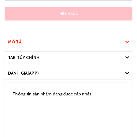
HẾT HÀNG
MÔ TẢ
TAB TÙY CHỈNH
ĐÁNH GIÁ(APP)
Thông tin sản phẩm đang được cập nhật