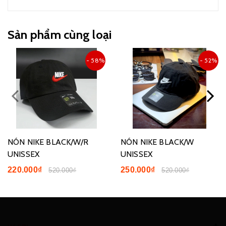
Sản phẩm cùng loại
- 58%
- 52%
NÓN NIKE BLACK/W/R
NÓN NIKE BLACK/W
UNISSEX
UNISSEX
220.000₫
250.000₫
520.000₫
520.000₫