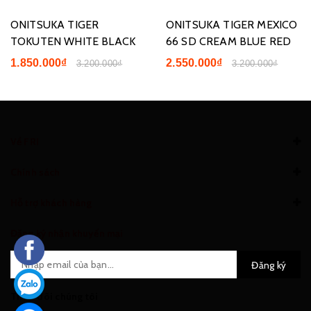
ONITSUKA TIGER
ONITSUKA TIGER MEXICO
TOKUTEN WHITE BLACK
66 SD CREAM BLUE RED
1.850.000₫
2.550.000₫
3.200.000₫
3.200.000₫
Về FRI
Chính sách
Hỗ trợ khách hàng
Đăng ký nhận khuyến mại
Đăng ký
Theo dõi chúng tôi