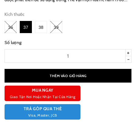
Tên “Mexico 66” chỉ chính thức được đặt cho đôi giày này và...
Kích thước
36
37
38
39
Số lượng:
+
-
THÊM VÀO GIỎ HÀNG
MUA NGAY
Giao Tận Nơi Hoặc Nhận Tại Cửa Hàng
TRẢ GÓP QUA THẺ
Visa, Master, JCB