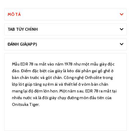
MÔ TẢ
TAB TÙY CHỈNH
ĐÁNH GIÁ(APP)
Mẫu EDR 78 ra mắt vào năm 1978 như một mẫu giày độc
đáo. Điểm đặc biệt của giày là kéo dài phần gai gồ ghề ở
bàn chân trước và gót chân. Công nghệ Ortholite trong
lớp lót giúp tăng sự êm ái và thiết kế ở vòm bàn chân
mang lại độ đệm lớn hơn. Một năm sau, EDR 78 ra mắt tại
nhiều nước và là đôi giày chạy đường mòn đầu tiên của
Onitsuka Tiger.