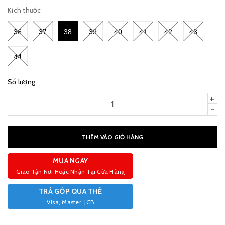
Kích thước
36
37
38
39
40
41
42
43
44
Số lượng:
+
-
THÊM VÀO GIỎ HÀNG
MUA NGAY
Giao Tận Nơi Hoặc Nhận Tại Cửa Hàng
TRẢ GÓP QUA THẺ
Visa, Master, JCB