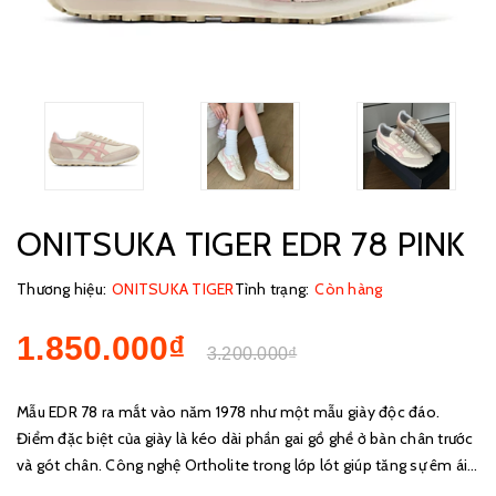
ONITSUKA TIGER EDR 78 PINK
Thương hiệu:
ONITSUKA TIGER
Tình trạng:
Còn hàng
1.850.000₫
3.200.000₫
Mẫu EDR 78 ra mắt vào năm 1978 như một mẫu giày độc đáo.
Điểm đặc biệt của giày là kéo dài phần gai gồ ghề ở bàn chân trước
và gót chân. Công nghệ Ortholite trong lớp lót giúp tăng sự êm ái
và thiết kế ở vòm bàn chân mang lại độ đệm lớn hơn. Một n...